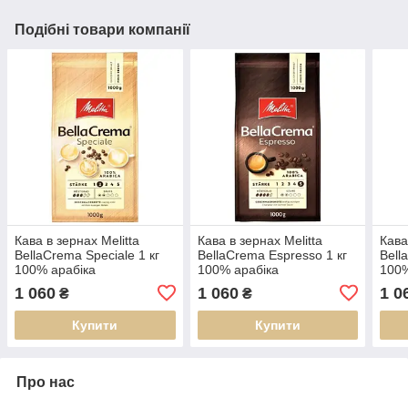
Подібні товари компанії
Кава в зернах Melitta
Кава в зернах Melitta
Кава
BellaCrema Speciale 1 кг
BellaCrema Espresso 1 кг
Bell
100% арабіка
100% арабіка
100%
1 060
1 060
1 0
₴
₴
Купити
Купити
Про нас