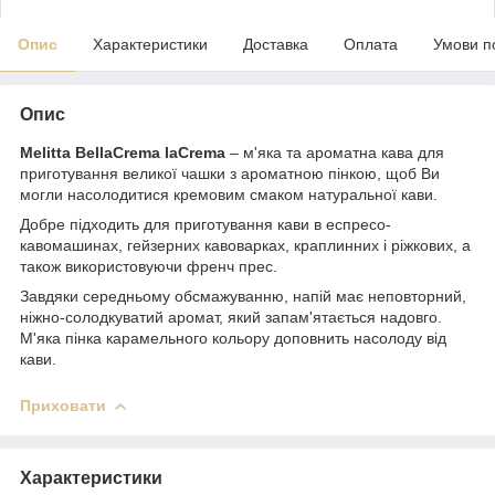
Опис
Характеристики
Доставка
Оплата
Умови п
Опис
Melitta BellaCrema laCrema
–
м'яка та ароматна кава для
приготування великої чашки з ароматною пінкою, щоб Ви
могли насолодитися кремовим смаком натуральної кави.
Добре підходить для приготування кави в еспресо-
кавомашинах, гейзерних кавоварках, краплинних і ріжкових, а
також використовуючи френч прес.
Завдяки середньому обсмажуванню, напій має неповторний,
ніжно-солодкуватий аромат, який запам'ятається надовго.
М'яка пінка карамельного кольору доповнить насолоду від
кави.
Приховати
Характеристики