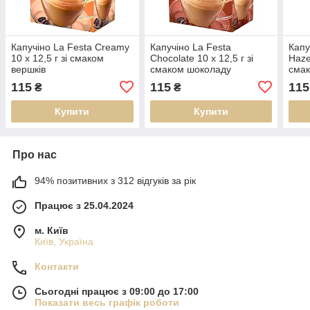
Капучіно La Festa Creamy
Капучіно La Festa
Капу
10 x 12,5 г зі смаком
Chocolate 10 x 12,5 г зі
Hazel
вершків
смаком шоколаду
смак
115
115
115
₴
₴
Купити
Купити
Про нас
94% позитивних з 312 відгуків за рік
Працює з 25.04.2024
м. Київ
Київ, Україна
Контакти
Сьогодні працює з 09:00 до 17:00
Показати весь графік роботи