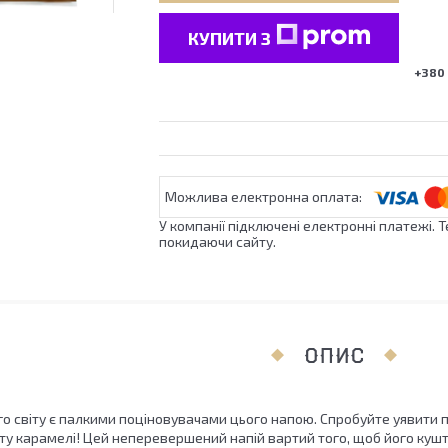
КУПИТИ З
+380 
У компанії підключені електронні платежі. 
покидаючи сайту.
ОПИС
ого світу є палкими поціновувачами цього напою. Спробуйте уявити
у карамелі! Цей неперевершений напій вартий того, щоб його кушту