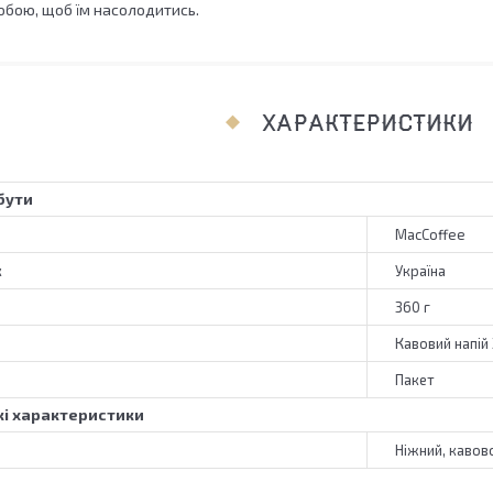
бою, щоб їм насолодитись.
ХАРАКТЕРИСТИКИ
бути
MacCoffee
к
Україна
360 г
Кавовий напій 
Пакет
і характеристики
Ніжний, кавов