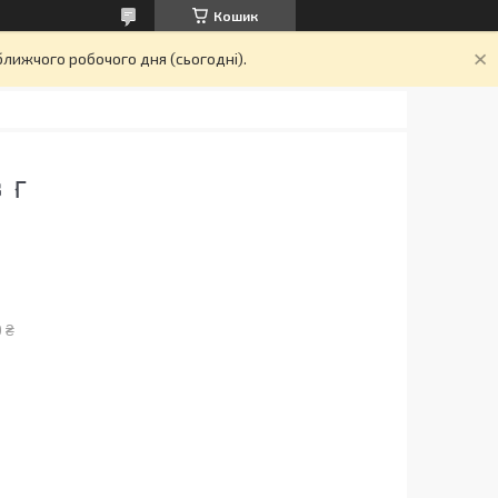
Кошик
ближчого робочого дня (сьогодні).
 Г
 ₴