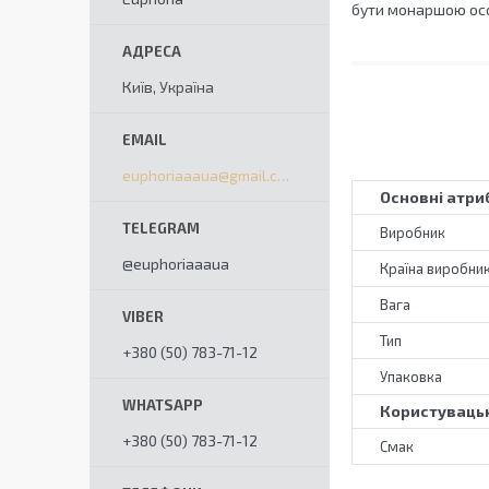
бути монаршою осо
Київ, Україна
euphoriaaaua@gmail.com
Основні атри
Виробник
@euphoriaaaua
Країна виробни
Вага
Тип
+380 (50) 783-71-12
Упаковка
Користувацьк
+380 (50) 783-71-12
Смак