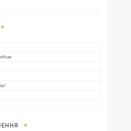
лобода
3в1
ЛЕННЯ