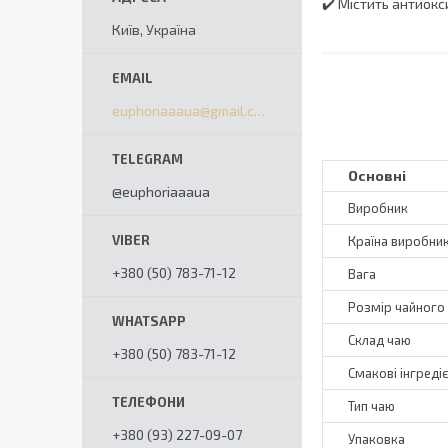
✔️ Містить антиок
Київ, Україна
euphoriaaaua@gmail.com
Основні
@euphoriaaaua
Виробник
Країна виробни
+380 (50) 783-71-12
Вага
Розмір чайного
Склад чаю
+380 (50) 783-71-12
Смакові інгреді
Тип чаю
+380 (93) 227-09-07
Упаковка