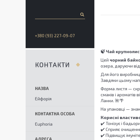
+380 (93) 227-09-07
🍃 Чай крупнолис
Цей
чорний байхо
КОНТАКТИ
озера, даруючи відч
Для його виробни
Завдяки цьому нап
Форма листя — скру
смаків і ароматів 
Ейфорія
Ланки. 🌺🌴
На упаковці — знак
Корисні властиво
✔️ Тонізує і бадьор
Euphoria
✔️ Сприяє очищенню
✔️ Підвищує імуніт