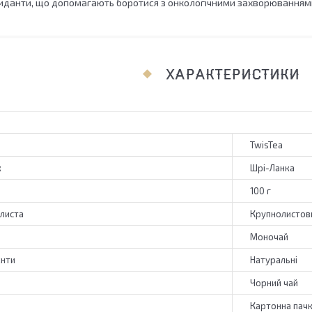
сиданти, що допомагають боротися з онкологічними захворюванням
ХАРАКТЕРИСТИКИ
TwisTea
к
Шрі-Ланка
100 г
 листа
Крупнолистов
Моночай
єнти
Натуральні
Чорний чай
Картонна пач