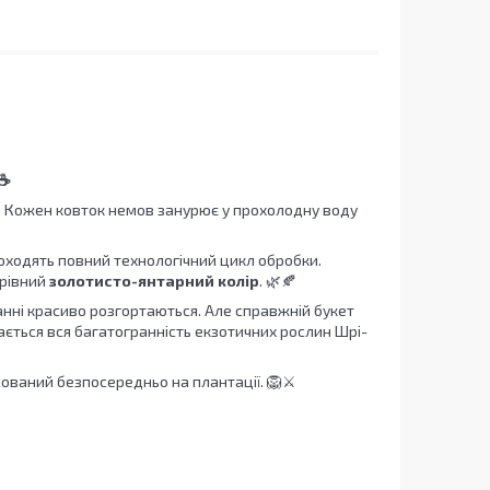
 ☕
. Кожен ковток немов занурює у прохолодну воду
проходять повний технологічний цикл обробки.
арівний
золотисто-янтарний колір
. 🌿🍂
ванні красиво розгортаються. Але справжній букет
увається вся багатогранність екзотичних рослин Шрі-
ований безпосередньо на плантації. 🦁⚔️