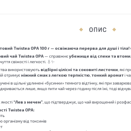
ОПИС
товий Twistea OPA 100 г — освіжаюча перерва для душі і тіла!
вий чай Twistea OPA
— справжнє
убежище від спеки та втоми
уття свіжості і легкості. 💧✨
цтва використовують
відбірні цілісні та соковиті листочки
, які 
ій отримує
ніжний смак з легкою терпкістю
,
тонкий аромат
і ч
чені в щільні удлинені «бусинки» темного відтінку, які при заварю
відкривається лише, якщо пити чай через годину після їжі, тоді відч
 якості
“Лев з мечем”
, що підтверджує, що чай вирощений і розфас
сті Twistea OPA:
ить
 організму від токсинів
ет