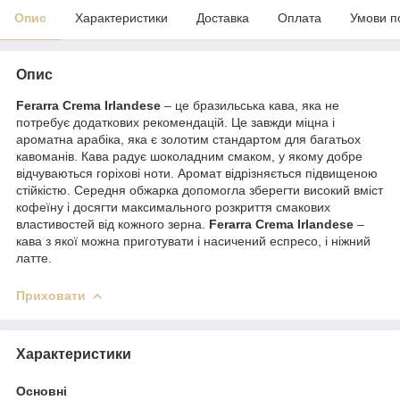
Опис
Характеристики
Доставка
Оплата
Умови п
Опис
Ferarra Crema Irlandese
– це бразильська кава, яка не
потребує додаткових рекомендацій. Це завжди міцна і
ароматна арабіка, яка є золотим стандартом для багатьох
кавоманів. Кава радує шоколадним смаком, у якому добре
відчуваються горіхові ноти. Аромат відрізняється підвищеною
стійкістю. Середня обжарка допомогла зберегти високий вміст
кофеїну і досягти максимального розкриття смакових
властивостей від кожного зерна.
Ferarra Crema Irlandese
–
кава з якої можна приготувати і насичений еспресо, і ніжний
латте.
Приховати
Характеристики
Основні