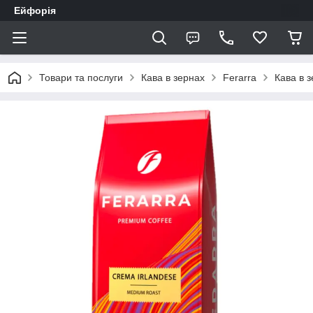
Ейфорія
Товари та послуги
Кава в зернах
Ferarra
Кава в з