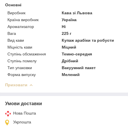
Основні
Виробник
Кава зі Львова
Країна виробник
Україна
Ароматизатор
Ні
Вага
225 г
Вид кави
Купаж арабіки та робусти
Міцність кави
Міцний
Ступінь обсмаження
Темно-середня
Ступінь помелу
Дрібний
Тип упаковки
Вакуумний пакет
Форма випуску
Мелений
Приховати
Умови доставки
Нова Пошта
Укрпошта