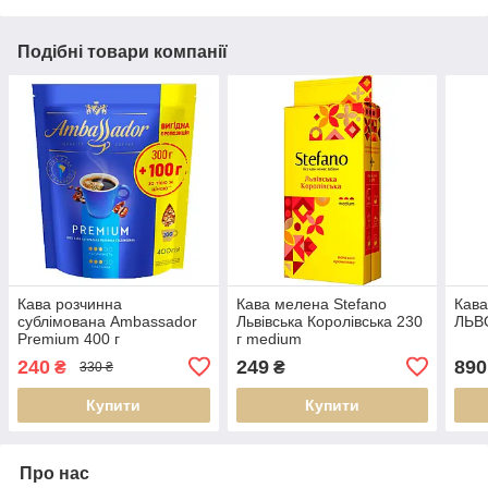
Подібні товари компанії
Кава розчинна
Кава мелена Stefano
Кава
сублімована Ambassador
Львівська Королівська 230
ЛЬВО
Premium 400 г
г medium
240
249
890
₴
₴
330 ₴
Купити
Купити
Про нас