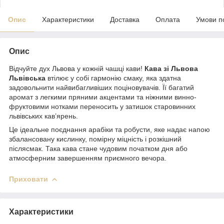
Опис
Характеристики
Доставка
Оплата
Умови п
Опис
Відчуйте дух Львова у кожній чашці кави!
Кава зі Львова
Львівська
втілює у собі гармонію смаку, яка здатна
задовольнити найвибагливіших поціновувачів. Її багатий
аромат з легкими пряними акцентами та ніжними винно-
фруктовими нотками переносить у затишок старовинних
львівських кав’ярень.
Це ідеальне поєднання арабіки та робусти, яке надає напою
збалансовану кислинку, помірну міцність і розкішний
післясмак. Така кава стане чудовим початком дня або
атмосферним завершенням приємного вечора.
Приховати
Характеристики