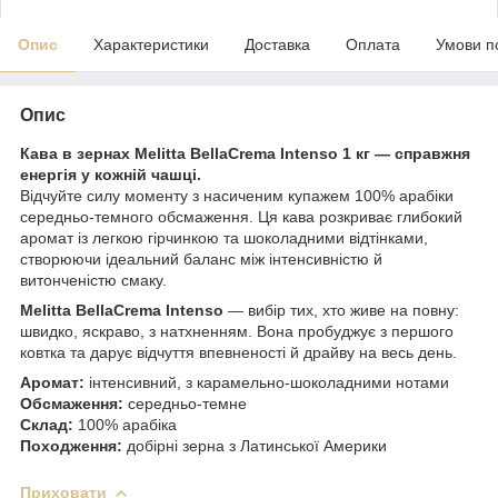
Опис
Характеристики
Доставка
Оплата
Умови п
Опис
Кава в зернах Melitta BellaCrema Intenso 1 кг — справжня
енергія у кожній чашці.
Відчуйте силу моменту з насиченим купажем 100% арабіки
середньо-темного обсмаження. Ця кава розкриває глибокий
аромат із легкою гірчинкою та шоколадними відтінками,
створюючи ідеальний баланс між інтенсивністю й
витонченістю смаку.
Melitta BellaCrema Intenso
— вибір тих, хто живе на повну:
швидко, яскраво, з натхненням. Вона пробуджує з першого
ковтка та дарує відчуття впевненості й драйву на весь день.
Аромат:
інтенсивний, з карамельно-шоколадними нотами
Обсмаження:
середньо-темне
Склад:
100% арабіка
Походження:
добірні зерна з Латинської Америки
Приховати