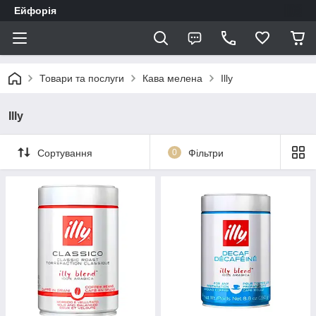
Ейфорія
Товари та послуги
Кава мелена
Illy
Illy
Сортування
0
Фільтри