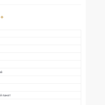
ий
й пакет