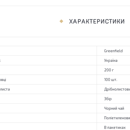
ХАРАКТЕРИСТИКИ
Greenfield
к
Україна
200 г
овці
100 шт.
 листа
Дрібнолистов
Збір
Чорний чай
Поліетиленови
В пакетиках