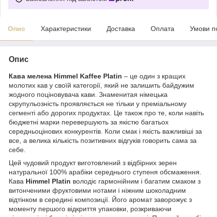
Опис
Характеристики
Доставка
Оплата
Умови п
Опис
Кава мелена Himmel Kaffee Platin
– це один з кращих
молотих кав у своїй категорії, який не залишить байдужим
жодного поціновувача кави. Знаменитая німецька
скрупульозність проявляється не тільки у преміальному
сегменті або дорогих продуктах. Це також про те, коли навіть
бюджетні марки перевершують за якістю багатьох
середньоцінових конкурентів. Коли смак і якість важливіші за
все, а велика кількість позитивних відгуків говорить сама за
себе.
Цей чудовий продукт виготовлений з відбірних зерен
натуральної 100% арабіки середнього ступеня обсмаження.
Кава
Himmel Platin
володіє гармонійним і багатим смаком з
витонченими фруктовими нотами і ніжним шоколадним
відтінком в середині композиції. Його аромат заворожує з
моменту першого відкриття упаковки, розкриваючи