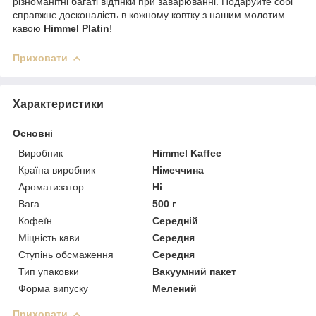
різноманітні багаті відтінки при заварюванні. Подаруйте собі
справжнє досконалість в кожному ковтку з нашим молотим
кавою
Himmel Platin
!
Приховати
Характеристики
Основні
Виробник
Himmel Kaffee
Країна виробник
Німеччина
Ароматизатор
Ні
Вага
500 г
Кофеїн
Середній
Міцність кави
Середня
Ступінь обсмаження
Середня
Тип упаковки
Вакуумний пакет
Форма випуску
Мелений
Приховати